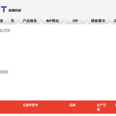
AJTR
0000
元器件型号
品牌
生产日
期