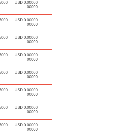
5000
USD
0.00000
00000
5000
USD
0.00000
00000
5000
USD
0.00000
00000
5000
USD
0.00000
00000
5000
USD
0.00000
00000
5000
USD
0.00000
00000
5000
USD
0.00000
00000
5000
USD
0.00000
00000