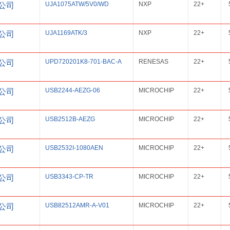
UJA1075ATW/5V0/WD
NXP
22+
公司
UJA1169ATK/3
NXP
22+
公司
UPD720201K8-701-BAC-A
RENESAS
22+
公司
USB2244-AEZG-06
MICROCHIP
22+
公司
USB2512B-AEZG
MICROCHIP
22+
公司
USB2532I-1080AEN
MICROCHIP
22+
公司
USB3343-CP-TR
MICROCHIP
22+
公司
USB82512AMR-A-V01
MICROCHIP
22+
公司